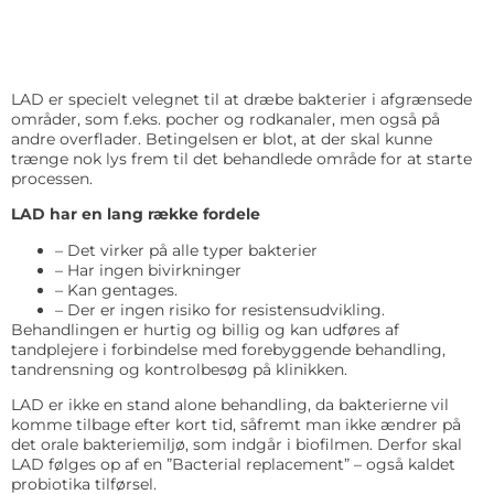
LAD er specielt velegnet til at dræbe bakterier i afgrænsede
områder, som f.eks. pocher og rodkanaler, men også på
andre overflader. Betingelsen er blot, at der skal kunne
trænge nok lys frem til det behandlede område for at starte
processen.
LAD har en lang række fordele
– Det virker på alle typer bakterier
– Har ingen bivirkninger
– Kan gentages.
– Der er ingen risiko for resistensudvikling.
Behandlingen er hurtig og billig og kan udføres af
tandplejere i forbindelse med forebyggende behandling,
tandrensning og kontrolbesøg på klinikken.
LAD er ikke en stand alone behandling, da bakterierne vil
komme tilbage efter kort tid, såfremt man ikke ændrer på
det orale bakteriemiljø, som indgår i biofilmen. Derfor skal
LAD følges op af en ”Bacterial replacement” – også kaldet
probiotika tilførsel.